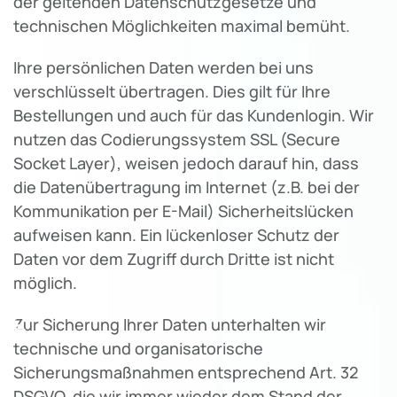
der geltenden Datenschutzgesetze und
technischen Möglichkeiten maximal bemüht.
Ihre persönlichen Daten werden bei uns
verschlüsselt übertragen. Dies gilt für Ihre
Bestellungen und auch für das Kundenlogin. Wir
nutzen das Codierungssystem SSL (Secure
Socket Layer), weisen jedoch darauf hin, dass
die Datenübertragung im Internet (z.B. bei der
Kommunikation per E-Mail) Sicherheitslücken
aufweisen kann. Ein lückenloser Schutz der
Daten vor dem Zugriff durch Dritte ist nicht
möglich.
♿
Zur Sicherung Ihrer Daten unterhalten wir
technische und organisatorische
Sicherungsmaßnahmen entsprechend Art. 32
DSGVO, die wir immer wieder dem Stand der