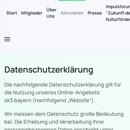
Impulsforu
Über
Start
Mitglieder
Aktivitäten
Presse
"Zukunft d
Uns
Zum Hauptinhalt springen
Kulturförd
Datenschutzerklärung
Die nachfolgende Datenschutzerklärung gilt für
die Nutzung unseres Online-Angebots
sk3.bayern (nachfolgend „Website“).
Wir messen dem Datenschutz große Bedeutung
bei. Die Erhebung und Verarbeitung Ihrer
personenbezogenen Daten geschieht unter