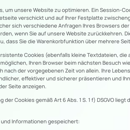
um unsere Website zu optimieren. Ein Session-Cookie
etseite verschickt und auf Ihrer Festplatte zwischeng
elcher sich verschiedene Anfragen Ihres Browsers d
rden, wenn Sie auf unsere Website zurückkehren. D
dazu, dass Sie die Warenkorbfunktion über mehrere Se
istente Cookies (ebenfalls kleine Textdateien, die 
ermöglichen, Ihren Browser beim nächsten Besuch w
ch nach der vorgegebenen Zeit von allein. Ihre Lebens
licher, effektiver und sicherer präsentieren und Ihne
er Seite anzeigen.
 der Cookies gemäß Art 6 Abs. 1 S. 1 f) DSGVO liegt 
 und Informationen gespeichert: