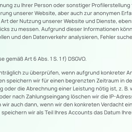
nung zu Ihrer Person oder sonstiger Profilerstellun
ierung unserer Website, aber auch zur anonymen Erf
r Art der Nutzung unserer Website und Dienste, eb
icks zu messen. Aufgrund dieser Informationen könn
ellen und den Datenverkehr analysieren, Fehler suc
se gemäß Art 6 Abs. 1 S. 1 f) DSGVO.
chträglich zu überprüfen, wenn aufgrund konkreter A
n speichern wir für einen begrenzten Zeitraum in de
ng oder die Abrechnung einer Leistung nötig ist, z. B
oder nach Zahlungseingang löschen wir die IP-Adress
rn wir auch dann, wenn wir den konkreten Verdacht e
eichern wir als Teil Ihres Accounts das Datum Ihres 