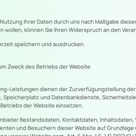
er Nutzung Ihrer Daten durch uns nach Maßgabe die
 wollen, können Sie Ihren Widerspruch an den Verant
erzeit speichern und ausdrucken.
m Zweck des Betriebs der Website
g-Leistungen dienen der Zurverfügungstellung der 
, Speicherplatz und Datenbankdienste, Sicherheitsl
Betriebs der Website einsetzen.
ganbieter Bestandsdaten, Kontaktdaten, Inhaltsdaten
nten und Besuchern dieser Website auf Grundlage u
g unserer Website gem. Art. 6 Abs. 1 S. 1 f) DSGVO i.