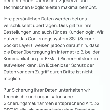
der geltenden Datenschutzgesetze und
technischen Möglichkeiten maximal bemüht.
Ihre persönlichen Daten werden bei uns
verschlüsselt übertragen. Dies gilt für Ihre
Bestellungen und auch für das Kundenlogin. Wir
nutzen das Codierungssystem SSL (Secure
Socket Layer), weisen jedoch darauf hin, dass
die Datenübertragung im Internet (z.B. bei der
Kommunikation per E-Mail) Sicherheitslücken
aufweisen kann. Ein lückenloser Schutz der
Daten vor dem Zugriff durch Dritte ist nicht
möglich.
♿
Zur Sicherung Ihrer Daten unterhalten wir
technische und organisatorische
Sicherungsmaßnahmen entsprechend Art. 32
DSGVO, die wir immer wieder dem Stand der