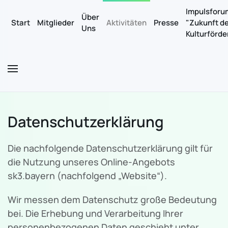
Impulsforu
Über
Start
Mitglieder
Aktivitäten
Presse
"Zukunft d
Uns
Zum Hauptinhalt springen
Kulturförd
Datenschutzerklärung
Die nachfolgende Datenschutzerklärung gilt für
die Nutzung unseres Online-Angebots
sk3.bayern (nachfolgend „Website“).
Wir messen dem Datenschutz große Bedeutung
bei. Die Erhebung und Verarbeitung Ihrer
personenbezogenen Daten geschieht unter