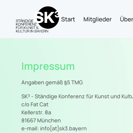
Zum Hauptinhalt springen
Start
Mitglieder
Über
Impressum
Angaben gemäß §5 TMG
SK³ - Ständige Konferenz für Kunst und Kultu
c/o Fat Cat
Kellerstr. 8a
81667 München
e-mail: info[at]sk3.bayern