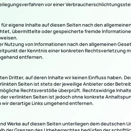
itbeilegungsverfahren vor einer Verbraucherschlichtungsste
 für eigene Inhalte auf diesen Seiten nach den allgemeine
lichtet, übermittelte oder gespeicherte fremde Informati
nweisen.
er Nutzung von Informationen nach den allgemeinen Geset
Zeitpunkt der Kenntnis einer konkreten Rechtsverletzung
mgehend entfernen.
n Dritter, auf deren Inhalte wir keinen Einfluss haben. De
inkten Seiten ist stets der jeweilige Anbieter oder Betreib
mögliche Rechtsverstöße überprüft. Rechtswidrige Inhalte
 der verlinkten Seiten ist jedoch ohne konkrete Anhaltspu
wir derartige Links umgehend entfernen.
 und Werke auf diesen Seiten unterliegen dem deutschen Ur
alb der Grenzen des Urheberrechtes bedürfen der schriftl