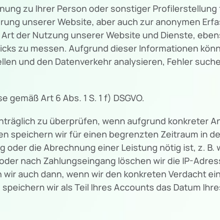
nung zu Ihrer Person oder sonstiger Profilerstellun
ierung unserer Website, aber auch zur anonymen Erf
r Art der Nutzung unserer Website und Dienste, eb
icks zu messen. Aufgrund dieser Informationen könn
ellen und den Datenverkehr analysieren, Fehler suc
se gemäß Art 6 Abs. 1 S. 1 f) DSGVO.
chträglich zu überprüfen, wenn aufgrund konkreter A
n speichern wir für einen begrenzten Zeitraum in de
ng oder die Abrechnung einer Leistung nötig ist, z. B
oder nach Zahlungseingang löschen wir die IP-Adress
rn wir auch dann, wenn wir den konkreten Verdacht e
eichern wir als Teil Ihres Accounts das Datum Ihres 