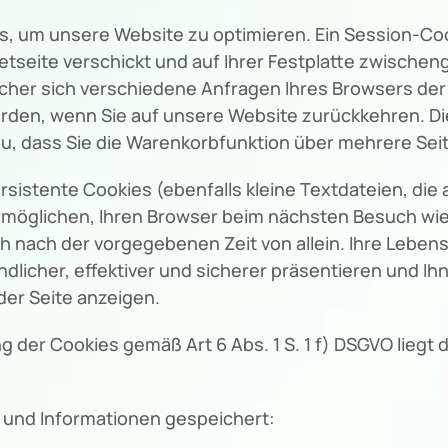
um unsere Website zu optimieren. Ein Session-Cookie
etseite verschickt und auf Ihrer Festplatte zwischeng
elcher sich verschiedene Anfragen Ihres Browsers d
rden, wenn Sie auf unsere Website zurückkehren. D
dazu, dass Sie die Warenkorbfunktion über mehrere Se
istente Cookies (ebenfalls kleine Textdateien, die 
ermöglichen, Ihren Browser beim nächsten Besuch w
ch nach der vorgegebenen Zeit von allein. Ihre Lebens
licher, effektiver und sicherer präsentieren und Ihne
er Seite anzeigen.
 der Cookies gemäß Art 6 Abs. 1 S. 1 f) DSGVO liegt 
 und Informationen gespeichert: