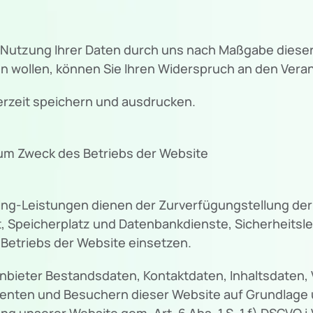
er Nutzung Ihrer Daten durch uns nach Maßgabe die
 wollen, können Sie Ihren Widerspruch an den Verant
erzeit speichern und ausdrucken.
m Zweck des Betriebs der Website
g-Leistungen dienen der Zurverfügungstellung der 
, Speicherplatz und Datenbankdienste, Sicherheitsl
Betriebs der Website einsetzen.
ganbieter Bestandsdaten, Kontaktdaten, Inhaltsdaten
nten und Besuchern dieser Website auf Grundlage u
g unserer Website gem. Art. 6 Abs. 1 S. 1 f) DSGVO i.