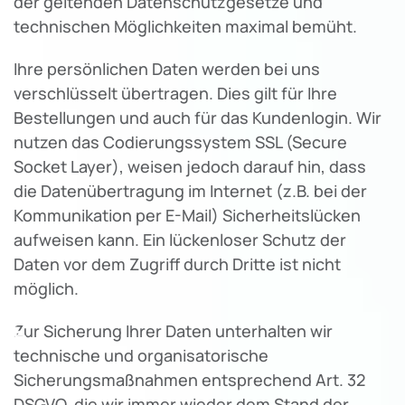
der geltenden Datenschutzgesetze und
technischen Möglichkeiten maximal bemüht.
Ihre persönlichen Daten werden bei uns
verschlüsselt übertragen. Dies gilt für Ihre
Bestellungen und auch für das Kundenlogin. Wir
nutzen das Codierungssystem SSL (Secure
Socket Layer), weisen jedoch darauf hin, dass
die Datenübertragung im Internet (z.B. bei der
Kommunikation per E-Mail) Sicherheitslücken
aufweisen kann. Ein lückenloser Schutz der
Daten vor dem Zugriff durch Dritte ist nicht
möglich.
♿
Zur Sicherung Ihrer Daten unterhalten wir
technische und organisatorische
Sicherungsmaßnahmen entsprechend Art. 32
DSGVO, die wir immer wieder dem Stand der