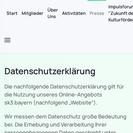
Impulsforu
Über
Start
Mitglieder
Aktivitäten
Presse
"Zukunft d
Uns
Zum Hauptinhalt springen
Kulturförd
Datenschutzerklärung
Die nachfolgende Datenschutzerklärung gilt für
die Nutzung unseres Online-Angebots
sk3.bayern (nachfolgend „Website“).
Wir messen dem Datenschutz große Bedeutung
bei. Die Erhebung und Verarbeitung Ihrer
personenbezogenen Daten geschieht unter