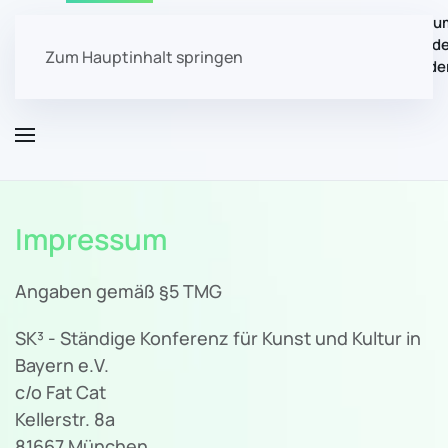
Impulsforu
Über
Start
Mitglieder
Aktivitäten
Presse
"Zukunft d
Uns
Zum Hauptinhalt springen
Kulturförd
Impressum
Angaben gemäß §5 TMG
SK³ - Ständige Konferenz für Kunst und Kultur in
Bayern e.V.
c/o Fat Cat
Kellerstr. 8a
81667 München