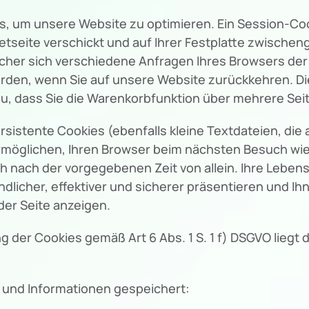
um unsere Website zu optimieren. Ein Session-Cookie
etseite verschickt und auf Ihrer Festplatte zwischeng
elcher sich verschiedene Anfragen Ihres Browsers d
rden, wenn Sie auf unsere Website zurückkehren. D
dazu, dass Sie die Warenkorbfunktion über mehrere Se
istente Cookies (ebenfalls kleine Textdateien, die 
ermöglichen, Ihren Browser beim nächsten Besuch w
ch nach der vorgegebenen Zeit von allein. Ihre Lebens
licher, effektiver und sicherer präsentieren und Ihne
er Seite anzeigen.
 der Cookies gemäß Art 6 Abs. 1 S. 1 f) DSGVO liegt 
 und Informationen gespeichert: