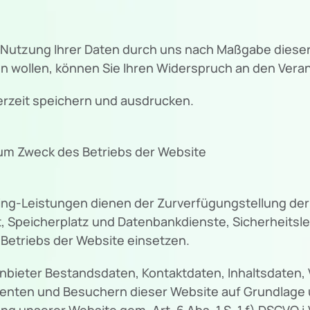
er Nutzung Ihrer Daten durch uns nach Maßgabe die
 wollen, können Sie Ihren Widerspruch an den Verant
erzeit speichern und ausdrucken.
m Zweck des Betriebs der Website
g-Leistungen dienen der Zurverfügungstellung der 
, Speicherplatz und Datenbankdienste, Sicherheitsl
Betriebs der Website einsetzen.
ganbieter Bestandsdaten, Kontaktdaten, Inhaltsdaten
nten und Besuchern dieser Website auf Grundlage u
g unserer Website gem. Art. 6 Abs. 1 S. 1 f) DSGVO i.