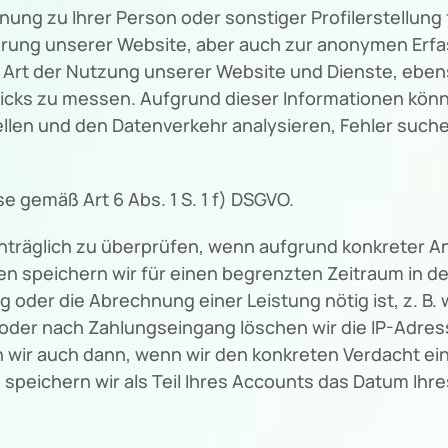
nung zu Ihrer Person oder sonstiger Profilerstellun
ierung unserer Website, aber auch zur anonymen Erf
r Art der Nutzung unserer Website und Dienste, eb
icks zu messen. Aufgrund dieser Informationen könn
ellen und den Datenverkehr analysieren, Fehler suc
se gemäß Art 6 Abs. 1 S. 1 f) DSGVO.
chträglich zu überprüfen, wenn aufgrund konkreter A
n speichern wir für einen begrenzten Zeitraum in de
ng oder die Abrechnung einer Leistung nötig ist, z. B
oder nach Zahlungseingang löschen wir die IP-Adress
rn wir auch dann, wenn wir den konkreten Verdacht e
eichern wir als Teil Ihres Accounts das Datum Ihres 