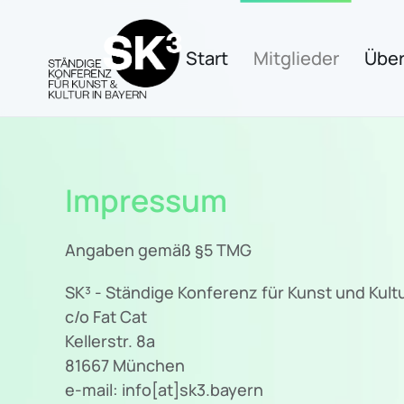
Zum Hauptinhalt springen
Start
Mitglieder
Über
Impressum
Angaben gemäß §5 TMG
SK³ - Ständige Konferenz für Kunst und Kultu
c/o Fat Cat
Kellerstr. 8a
81667 München
e-mail: info[at]sk3.bayern