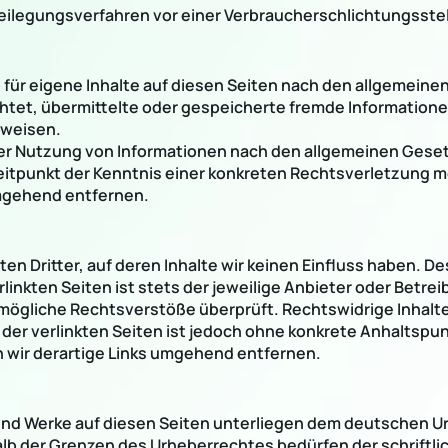
itbeilegungsverfahren vor einer Verbraucherschlichtungsste
 für eigene Inhalte auf diesen Seiten nach den allgemeine
lichtet, übermittelte oder gespeicherte fremde Informati
nweisen.
er Nutzung von Informationen nach den allgemeinen Geset
Zeitpunkt der Kenntnis einer konkreten Rechtsverletzung
mgehend entfernen.
n Dritter, auf deren Inhalte wir keinen Einfluss haben. De
inkten Seiten ist stets der jeweilige Anbieter oder Betreib
mögliche Rechtsverstöße überprüft. Rechtswidrige Inhalte
 der verlinkten Seiten ist jedoch ohne konkrete Anhaltspu
wir derartige Links umgehend entfernen.
 und Werke auf diesen Seiten unterliegen dem deutschen Ur
alb der Grenzen des Urheberrechtes bedürfen der schriftl