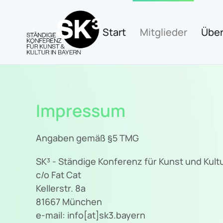
Zum Hauptinhalt springen
Start
Mitglieder
Über
Impressum
Angaben gemäß §5 TMG
SK³ - Ständige Konferenz für Kunst und Kultu
c/o Fat Cat
Kellerstr. 8a
81667 München
e-mail: info[at]sk3.bayern