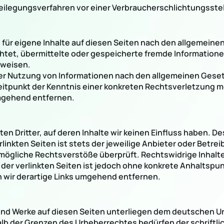
itbeilegungsverfahren vor einer Verbraucherschlichtungsste
 für eigene Inhalte auf diesen Seiten nach den allgemeine
lichtet, übermittelte oder gespeicherte fremde Informati
nweisen.
er Nutzung von Informationen nach den allgemeinen Geset
Zeitpunkt der Kenntnis einer konkreten Rechtsverletzung
mgehend entfernen.
n Dritter, auf deren Inhalte wir keinen Einfluss haben. De
inkten Seiten ist stets der jeweilige Anbieter oder Betreib
mögliche Rechtsverstöße überprüft. Rechtswidrige Inhalte
 der verlinkten Seiten ist jedoch ohne konkrete Anhaltspu
wir derartige Links umgehend entfernen.
 und Werke auf diesen Seiten unterliegen dem deutschen Ur
alb der Grenzen des Urheberrechtes bedürfen der schriftl