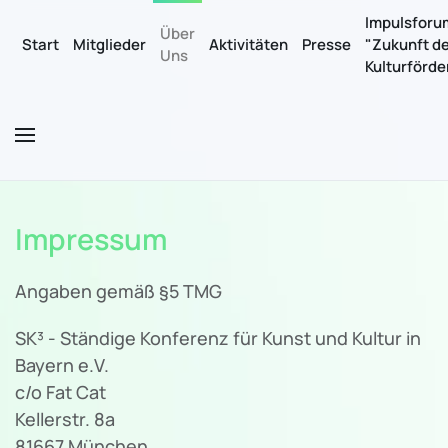
Impulsforu
Über
Start
Mitglieder
Aktivitäten
Presse
"Zukunft d
Uns
Zum Hauptinhalt springen
Kulturförd
Impressum
Angaben gemäß §5 TMG
SK³ - Ständige Konferenz für Kunst und Kultur in
Bayern e.V.
c/o Fat Cat
Kellerstr. 8a
81667 München