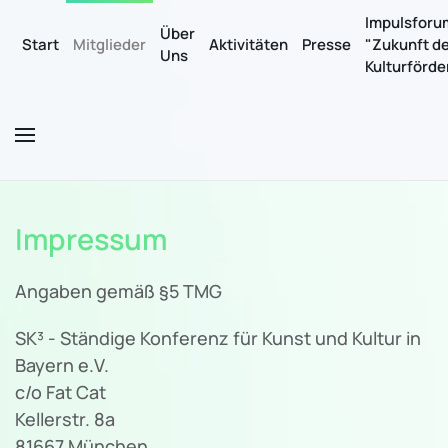
Impulsforu
Über
Start
Mitglieder
Aktivitäten
Presse
"Zukunft d
Uns
Zum Hauptinhalt springen
Kulturförd
Impressum
Angaben gemäß §5 TMG
SK³ - Ständige Konferenz für Kunst und Kultur in
Bayern e.V.
c/o Fat Cat
Kellerstr. 8a
81667 München