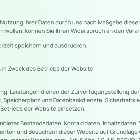
er Nutzung Ihrer Daten durch uns nach Maßgabe die
 wollen, können Sie Ihren Widerspruch an den Verant
erzeit speichern und ausdrucken.
m Zweck des Betriebs der Website
g-Leistungen dienen der Zurverfügungstellung der 
, Speicherplatz und Datenbankdienste, Sicherheitsl
Betriebs der Website einsetzen.
ganbieter Bestandsdaten, Kontaktdaten, Inhaltsdaten
nten und Besuchern dieser Website auf Grundlage u
g unserer Website gem. Art. 6 Abs. 1 S. 1 f) DSGVO i.