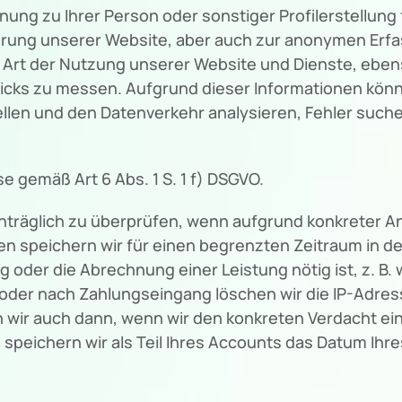
nung zu Ihrer Person oder sonstiger Profilerstellun
ierung unserer Website, aber auch zur anonymen Erf
r Art der Nutzung unserer Website und Dienste, eb
icks zu messen. Aufgrund dieser Informationen könn
ellen und den Datenverkehr analysieren, Fehler suc
se gemäß Art 6 Abs. 1 S. 1 f) DSGVO.
chträglich zu überprüfen, wenn aufgrund konkreter A
n speichern wir für einen begrenzten Zeitraum in de
ng oder die Abrechnung einer Leistung nötig ist, z. B
oder nach Zahlungseingang löschen wir die IP-Adress
rn wir auch dann, wenn wir den konkreten Verdacht e
eichern wir als Teil Ihres Accounts das Datum Ihres 