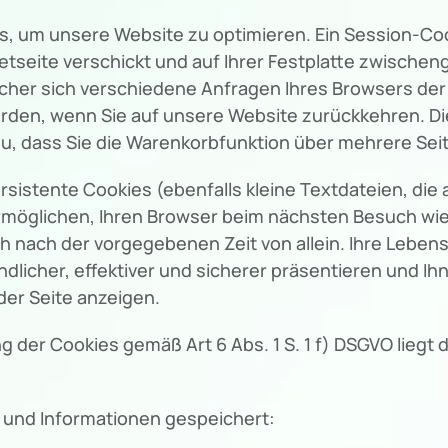
um unsere Website zu optimieren. Ein Session-Cookie
etseite verschickt und auf Ihrer Festplatte zwischeng
elcher sich verschiedene Anfragen Ihres Browsers d
rden, wenn Sie auf unsere Website zurückkehren. D
dazu, dass Sie die Warenkorbfunktion über mehrere Se
istente Cookies (ebenfalls kleine Textdateien, die 
ermöglichen, Ihren Browser beim nächsten Besuch w
ch nach der vorgegebenen Zeit von allein. Ihre Lebens
licher, effektiver und sicherer präsentieren und Ihne
er Seite anzeigen.
 der Cookies gemäß Art 6 Abs. 1 S. 1 f) DSGVO liegt 
 und Informationen gespeichert: