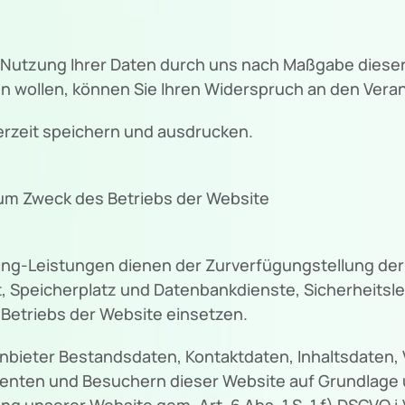
er Nutzung Ihrer Daten durch uns nach Maßgabe die
 wollen, können Sie Ihren Widerspruch an den Verant
erzeit speichern und ausdrucken.
m Zweck des Betriebs der Website
g-Leistungen dienen der Zurverfügungstellung der 
, Speicherplatz und Datenbankdienste, Sicherheitsl
Betriebs der Website einsetzen.
ganbieter Bestandsdaten, Kontaktdaten, Inhaltsdaten
nten und Besuchern dieser Website auf Grundlage u
g unserer Website gem. Art. 6 Abs. 1 S. 1 f) DSGVO i.