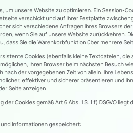
um unsere Website zu optimieren. Ein Session-Cookie
etseite verschickt und auf Ihrer Festplatte zwischeng
elcher sich verschiedene Anfragen Ihres Browsers d
rden, wenn Sie auf unsere Website zurückkehren. D
dazu, dass Sie die Warenkorbfunktion über mehrere Se
istente Cookies (ebenfalls kleine Textdateien, die 
ermöglichen, Ihren Browser beim nächsten Besuch w
ch nach der vorgegebenen Zeit von allein. Ihre Lebens
licher, effektiver und sicherer präsentieren und Ihne
er Seite anzeigen.
 der Cookies gemäß Art 6 Abs. 1 S. 1 f) DSGVO liegt 
 und Informationen gespeichert: