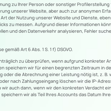
nung zu Ihrer Person oder sonstiger Profilerstellun
ierung unserer Website, aber auch zur anonymen Erf
r Art der Nutzung unserer Website und Dienste, eb
icks zu messen. Aufgrund dieser Informationen könn
ellen und den Datenverkehr analysieren, Fehler suc
se gemäß Art 6 Abs. 1 S. 1 f) DSGVO.
chträglich zu überprüfen, wenn aufgrund konkreter A
n speichern wir für einen begrenzten Zeitraum in de
ng oder die Abrechnung einer Leistung nötig ist, z. B
oder nach Zahlungseingang löschen wir die IP-Adress
rn wir auch dann, wenn wir den konkreten Verdacht e
eichern wir als Teil Ihres Accounts das Datum Ihres 