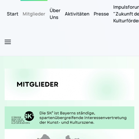
Impulsforu
Über
Start
Mitglieder
Aktivitäten
Presse
"Zukunft d
Uns
Zum Hauptinhalt springen
Kulturförd